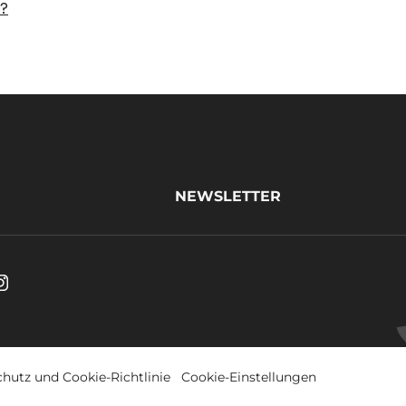
n?
NEWSLETTER
be.
Instagram
s
.
Opens
in
hutz und Cookie-Richtlinie
Cookie-Einstellungen
a
w.
new