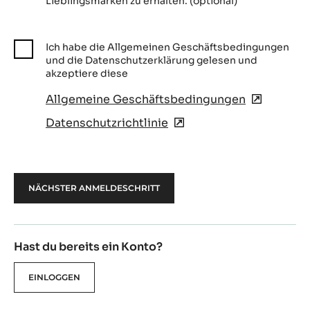
Lieblingsmarken zu erhalten. (optional)
Ich habe die Allgemeinen Geschäftsbedingungen
und die Datenschutzerklärung gelesen und
akzeptiere diese
Allgemeine Geschäftsbedingungen
(opens
in
Datenschutzrichtlinie
(opens
a
in
new
a
window)
new
window)
Hast du bereits ein Konto?
EINLOGGEN