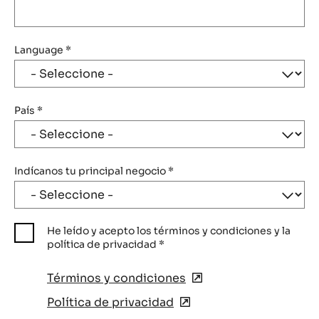
Language
*
País
*
Indícanos tu principal negocio
*
He leído y acepto los términos y condiciones y la
política de privacidad
*
Términos y condiciones
(opens
in
Política de privacidad
(opens
a