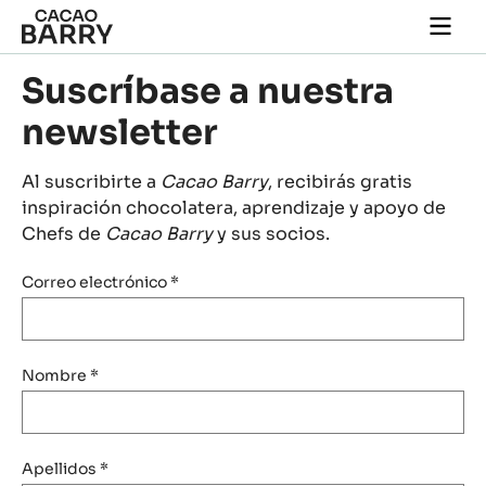
Skip to main content
Togg
main
navi
Suscríbase a nuestra
newsletter
Al suscribirte a
Cacao Barry
, recibirás gratis
inspiración chocolatera, aprendizaje y apoyo de
Chefs de
Cacao Barry
y sus socios.
Correo electrónico
*
Nombre
*
Apellidos
*