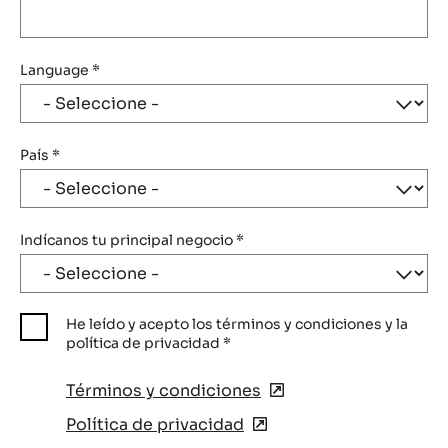
Language
*
País
*
Indícanos tu principal negocio
*
He leído y acepto los términos y condiciones y la
política de privacidad
*
Términos y condiciones
(opens
in
Política de privacidad
(opens
a