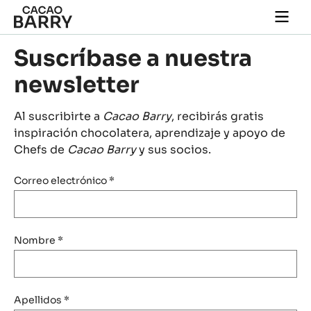
Skip to main content
Togg
main
navi
Suscríbase a nuestra
newsletter
Al suscribirte a
Cacao Barry
, recibirás gratis
inspiración chocolatera, aprendizaje y apoyo de
Chefs de
Cacao Barry
y sus socios.
Correo electrónico
*
Nombre
*
Apellidos
*