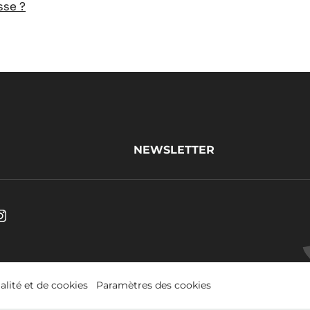
sse ?
NEWSLETTER
be.
Instagram
s
.
Opens
in
alité et de cookies
Paramètres des cookies
a
w.
new