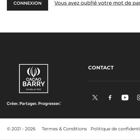
Vous avez oublié votre mot de pa
Footer
CONTACT
CacaoBarry
X.
Facebook.
YouTu
Opens
Opens
Open
in
in
in
a
a
a
Footer
© 2021 - 2026
Termes & Conditions
Politique de confidenti
new
new
new
-
window.
window.
windo