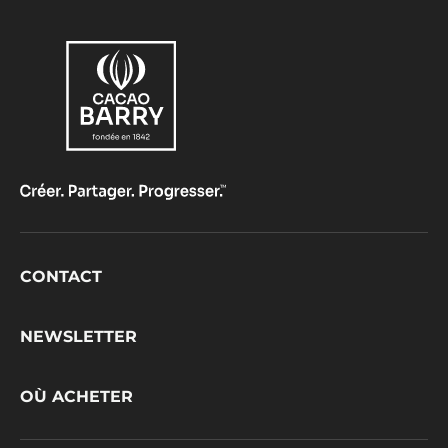
Footer
CONTACT
CacaoBarry
NEWSLETTER
OÙ ACHETER