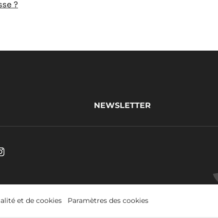
sse ?
NEWSLETTER
be.
Instagram
s
.
Opens
in
alité et de cookies
Paramètres des cookies
a
w.
new