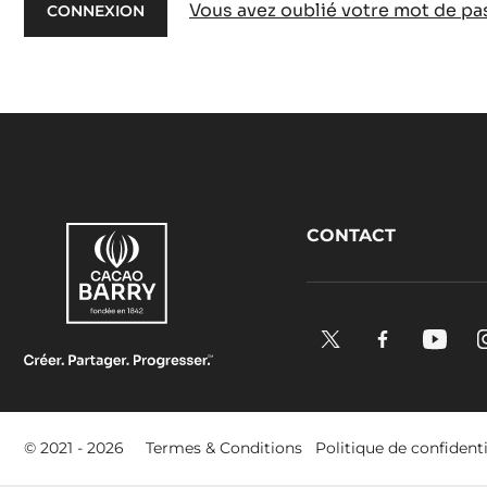
Vous avez oublié votre mot de pa
Footer
CONTACT
CacaoBarry
X.
Facebook.
YouTu
Opens
Opens
Open
in
in
in
a
a
a
Footer
© 2021 - 2026
Termes & Conditions
Politique de confidenti
new
new
new
-
window.
window.
windo