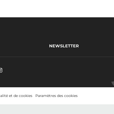
NEWSLETTER
be.
Instagram
s
.
Opens
in
alité et de cookies
Paramètres des cookies
a
w.
new
window.