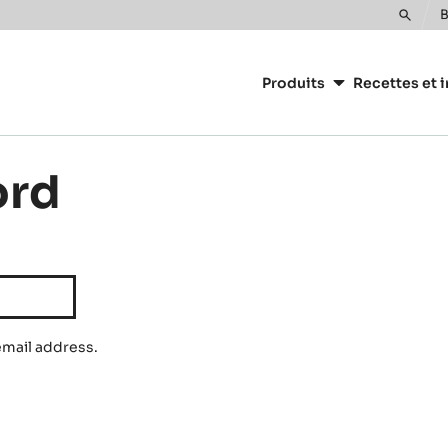
B
Toggle
Main
search
navigation
Produits
Recettes et i
CacaoBarry
ord
email address.