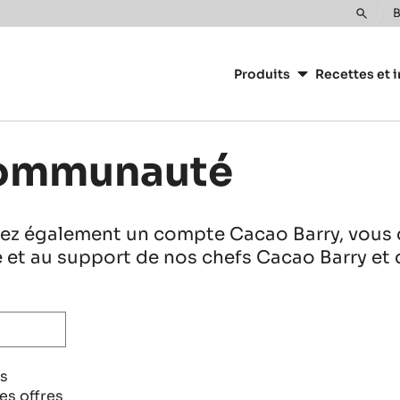
B
Toggle
Main
search
navigation
Produits
Recettes et i
CacaoBarry
communauté
réez également un compte Cacao Barry, vous 
ge et au support de nos chefs Cacao Barry et 
es
es offres