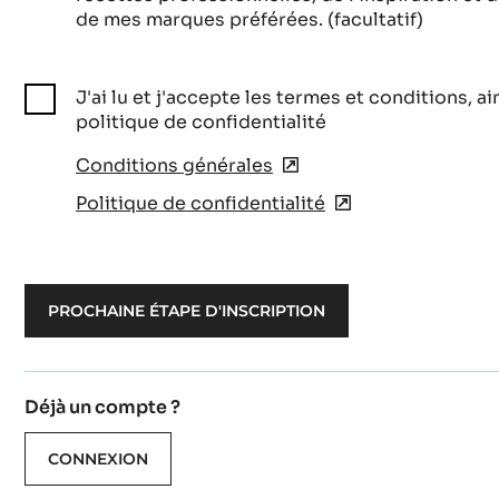
de mes marques préférées. (facultatif)
J'ai lu et j'accepte les termes et conditions, ai
politique de confidentialité
Conditions générales
(opens
in
Politique de confidentialité
(opens
a
in
new
a
window)
new
window)
Déjà un compte ?
CONNEXION