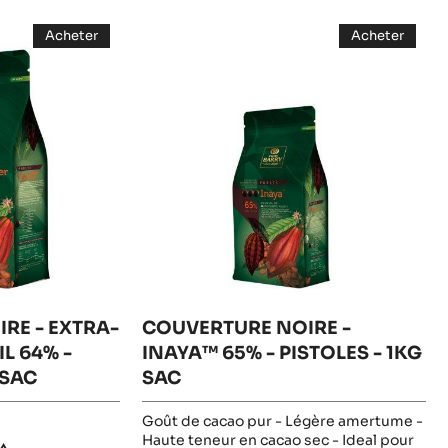
COUVERTURE
Acheter
Acheter
NOIRE
-
-
COUVERTURE
COUVERT
-
NOIRE
NOIRE
-
-
INAYA™
EXTRA-
INAYA™
BITTER
65%
65%
GUAYAQUIL
-
-
64%
PISTOLES
-
-
PISTOLES
PISTOLESS
1KG
-
SAC
-
5KG
1KG
SAC
SAC
RE - EXTRA-
COUVERTURE NOIRE -
L 64% -
INAYA™ 65% - PISTOLES - 1KG
 SAC
SAC
Goût de cacao pur - Légère amertume -
Haute teneur en cacao sec - Ideal pour