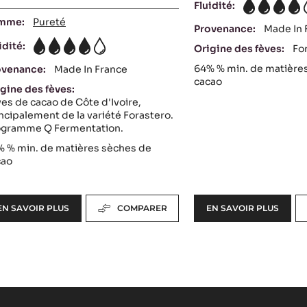
Fluidité:
4
mme:
Pureté
Provenance:
Made In 
idité:
Origine des fèves:
Fo
4
64%
% min. de matière
ovenance:
Made In France
cacao
gine des fèves:
es de cacao de Côte d'Ivoire,
ncipalement de la variété Forastero.
ogramme Q Fermentation.
%
% min. de matières sèches de
cao
EN SAVOIR PLUS
COMPARER
EN SAVOIR PLUS
-
-
COUVERTURE
COUVERTURE
NOIRE
NOIRE
-
-
OCOA™
EXTRA-
70%
BITTER
-
GUAYAQUIL
PISTOLES
64%