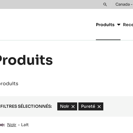
Canada -
Toggle
Main
search
navigatio
Produits
Rece
CacaoBarr
Produits
produits
FILTRES SÉLECTIONNÉS:
Noir
-
Pureté
-
remove
remove
filter
filter
pe:
Noir
Lait