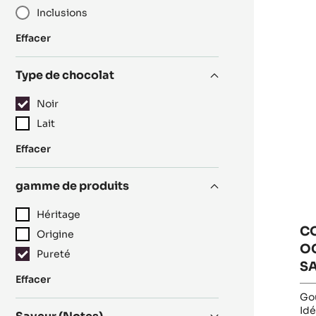
Inclusions
R
C
NO
:
Effacer
-
Catégorie
O
Type de chocolat
7
-
Noir
PI
Lait
-
:
Effacer
1K
Type
S
de
gamme de produits
chocolat
Héritage
C
Origine
OC
Pureté
S
:
Effacer
gamme
Goû
de
Idé