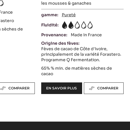
les mousses & ganaches
France
gamme:
Pureté
rastero
Fluidité:
2
s sèches de
Provenance:
Made In France
Origine des fèves:
Fèves de cacao de Côte d'Ivoire,
principalement de la variété Forastero.
Programme Q Fermentation.
65%
% min. de matières sèches de
cacao
COMPARER
EN SAVOIR PLUS
COMPARER
-
COUVERTURE
NOIRE
-
INAYA™
65%
-
PISTOLES