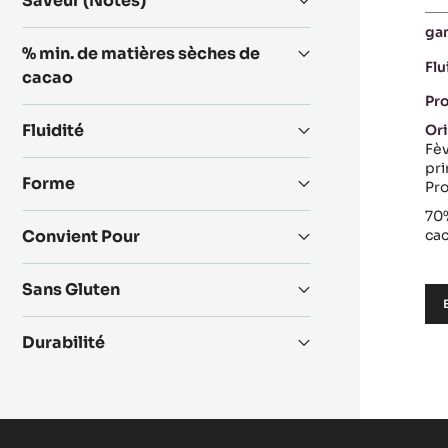
Saveur (Notes)
produits
ga
% min. de matières sèches de
Flu
cacao
Pr
Fluidité
Ori
Fèv
pri
Forme
Pr
70
Convient Pour
ca
Sans Gluten
Durabilité