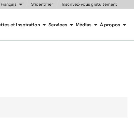
 Français
S'identifier
Inscrivez-vous gratuitement
n
ttes et inspiration
Services
Médias
À propos
y