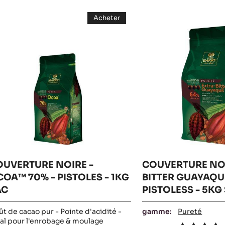
esults
OUVERTURE
COUVERTURE
Acheter
IRE
NOIRE
-
COUVERTURE
-
NOIRE
-
COA™
EXTRA-
OCOA™
0%
70%
BITTER
-
GUAYAQUIL
PISTOLES
-
STOLES
64%
1KG
SAC
-
G
PISTOLESS
AC
-
5KG
SAC
OUVERTURE NOIRE -
COUVERTURE NOI
OA™ 70% - PISTOLES - 1KG
BITTER GUAYAQUI
AC
PISTOLESS - 5KG
t de cacao pur - Pointe d'acidité -
gamme:
Pureté
al pour l'enrobage & moulage