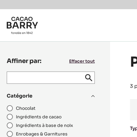
Skip to main content
Affiner par:
Effacer tout
Keyword
keywords
Envoyer
search
/
3 
recipe
Catégorie
N°
Chocolat
Ingrédients de cacao
Ingrédients à base de noix
Ty
Enrobages & Garnitures