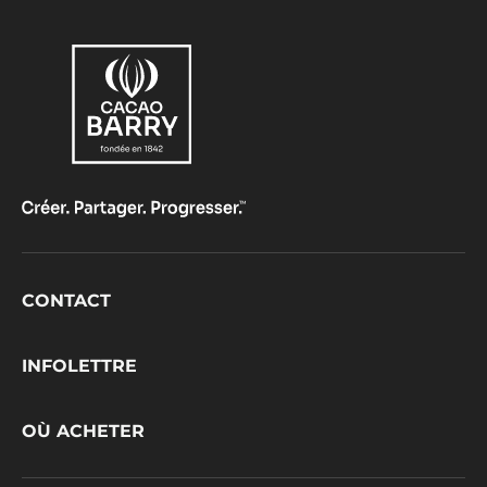
Footer
CONTACT
CacaoBarry
INFOLETTRE
OÙ ACHETER