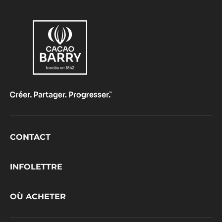
Footer
CONTACT
CacaoBarry
INFOLETTRE
OÙ ACHETER