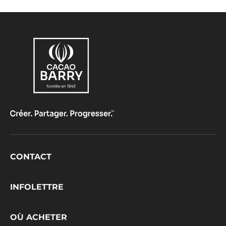
Footer
CONTACT
CacaoBarry
INFOLETTRE
OÙ ACHETER