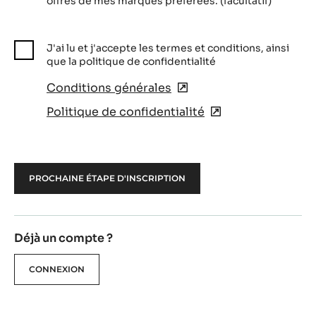
offres de mes marques préférées. (facultatif)
J'ai lu et j'accepte les termes et conditions, ainsi
que la politique de confidentialité
Conditions générales
(opens
in
Politique de confidentialité
(opens
a
in
new
a
window)
new
window)
Déjà un compte ?
CONNEXION