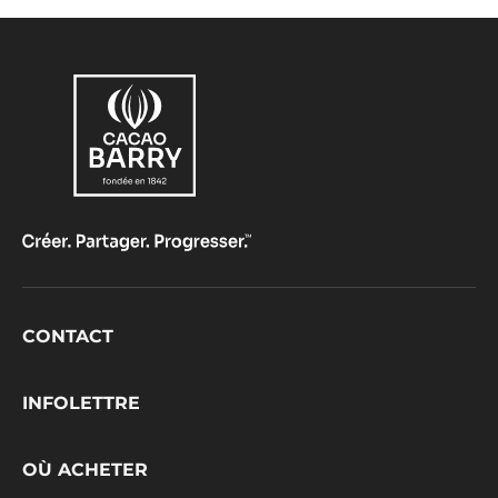
Footer
CONTACT
CacaoBarry
INFOLETTRE
OÙ ACHETER