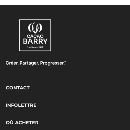
Footer
CONTACT
CacaoBarry
INFOLETTRE
OÙ ACHETER