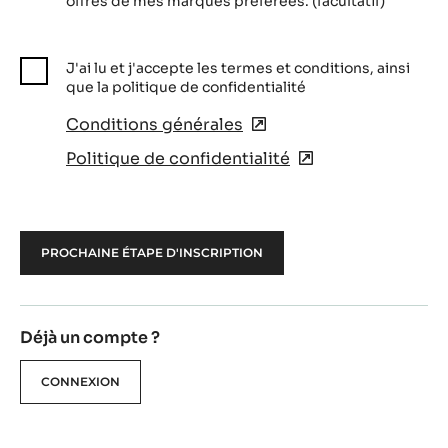
offres de mes marques préférées. (facultatif)
J'ai lu et j'accepte les termes et conditions, ainsi
que la politique de confidentialité
Conditions générales
(opens
in
Politique de confidentialité
(opens
a
in
new
a
window)
new
window)
Déjà un compte ?
CONNEXION