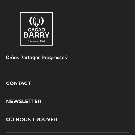
Footer
CONTACT
CacaoBarry
NEWSLETTER
OÙ NOUS TROUVER