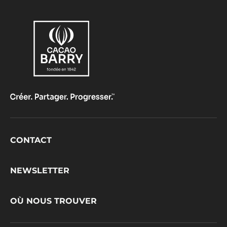
Footer
CONTACT
CacaoBarry
NEWSLETTER
OÙ NOUS TROUVER