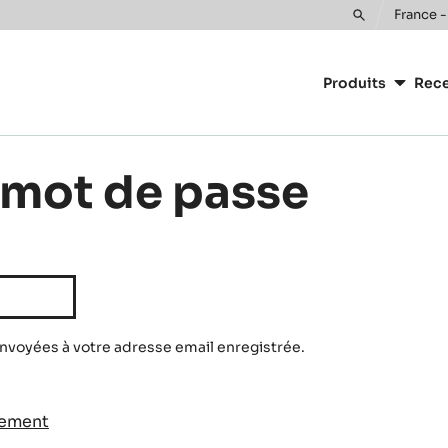
France -
Toggle
Main
search
navigatio
Produits
Rece
CacaoBarr
e mot de passe
envoyées à votre adresse email enregistrée.
tement