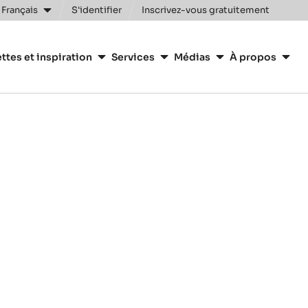
 Français
S'identifier
Inscrivez-vous gratuitement
n
ttes et inspiration
Services
Médias
À propos
y