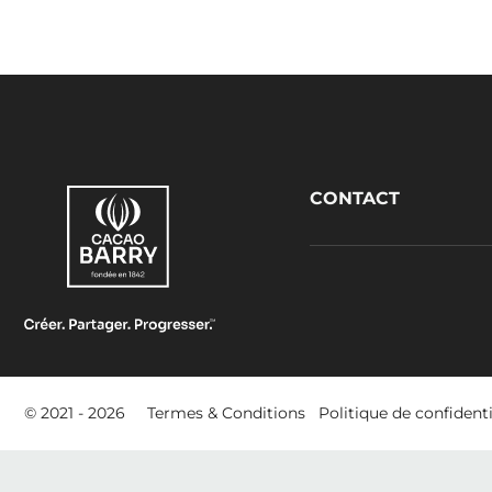
Footer
CONTACT
CacaoBarry
Footer
© 2021 - 2026
Termes & Conditions
Politique de confidenti
-
meta