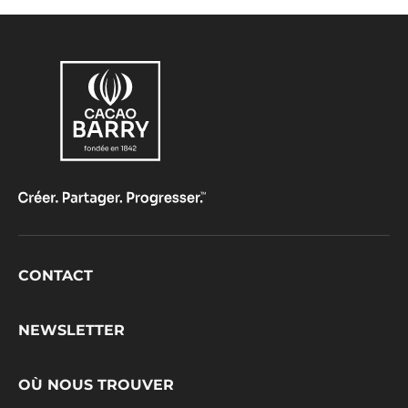
Footer
CONTACT
CacaoBarry
NEWSLETTER
OÙ NOUS TROUVER