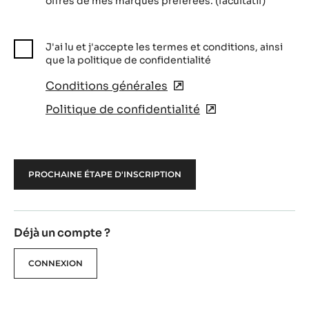
offres de mes marques préférées. (facultatif)
J'ai lu et j'accepte les termes et conditions, ainsi
que la politique de confidentialité
Conditions générales
(opens
in
Politique de confidentialité
(opens
a
in
new
a
window)
new
window)
Déjà un compte ?
CONNEXION