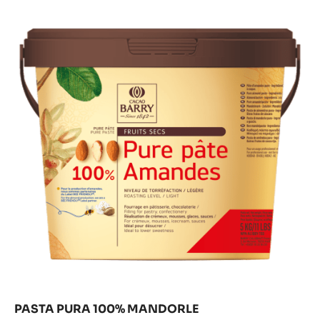
Results
Pasta
pura
100%
Mandorle
PASTA PURA 100% MANDORLE