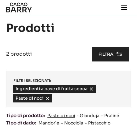
Skip to main content
Togg
main
navi
Prodotti
2 prodotti
FILTRA
FILTRI SELEZIONATI:
Ingredienti a base di frutta secca
-
remove
Paste di noci
-
filter
remove
filter
Tipo di prodotto:
Paste di noci
Gianduja
Praliné
Tipo di dado:
Mandorle
Nocciola
Pistacchio