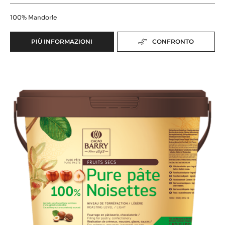
100%
Mandorle
PIÙ INFORMAZIONI
CONFRONTO
-
PASTA
PURA
Pasta
100%
MANDORLE
pura
100%
Nocciole