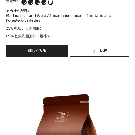
流動性:
4
カカオの品種:
Madagascar and West African cocoa beans, Trinitario and
Forastero varieties
35%
乾燥カカオ固形分
29%
乾燥乳固形分（最小%）
詳しくみる
比較
-
LACTÉE
BARRY
Elysée
(Lenôtre)