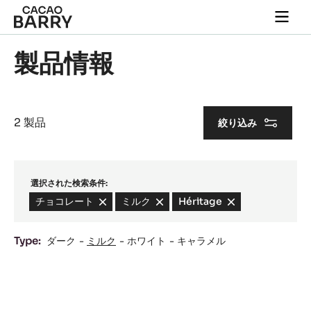
Skip to main content
Togg
main
navi
製品情報
2 製品
絞り込み
選択された検索条件:
チョコレート
-
ミルク
-
Héritage
-
remove
remove
remove
filter
filter
filter
Type:
ダーク
ミルク
ホワイト
キャラメル
Results
Lactée
Barry