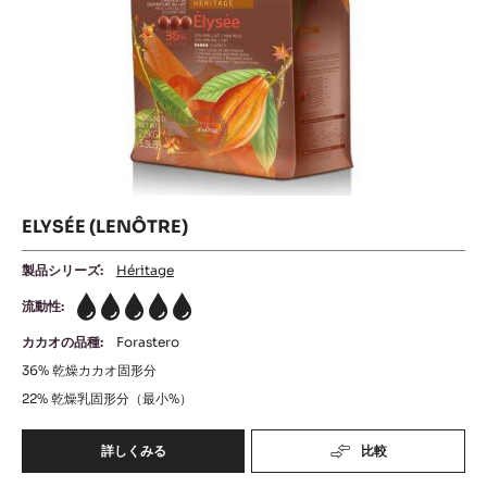
ELYSÉE (LENÔTRE)
製品シリーズ:
Héritage
流動性:
5
カカオの品種:
Forastero
36%
乾燥カカオ固形分
22%
乾燥乳固形分（最小%）
詳しくみる
比較
-
ELYSÉE