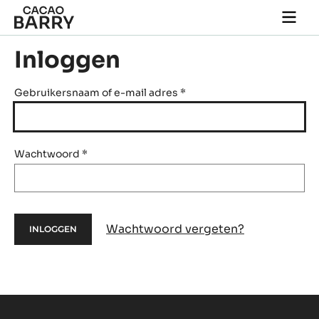
Skip to main content
Togg
main
navi
Inloggen
Gebruikersnaam of e-mail adres
*
Wachtwoord
*
Wachtwoord vergeten?