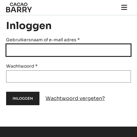
Skip to main content
Togg
main
navi
Inloggen
Gebruikersnaam of e-mail adres
*
Wachtwoord
*
Wachtwoord vergeten?