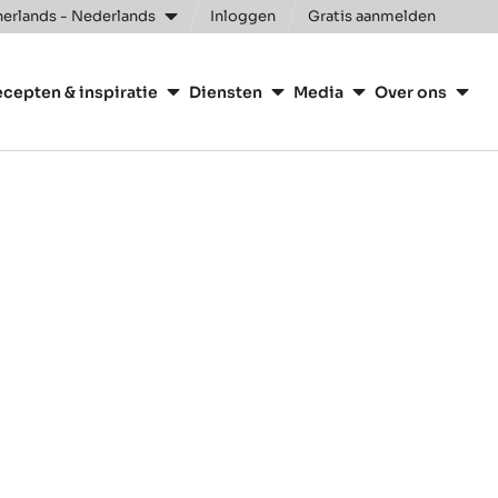
erlands - Nederlands
Inloggen
Gratis aanmelden
n
cepten & inspiratie
Diensten
Media
Over ons
ry