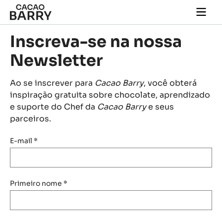
Skip to main content
Togg
main
navi
Inscreva-se na nossa
Newsletter
Ao se inscrever para
Cacao Barry
, você obterá
inspiração gratuita sobre chocolate, aprendizado
e suporte do Chef da
Cacao Barry
e seus
parceiros.
E-mail
*
Primeiro nome
*