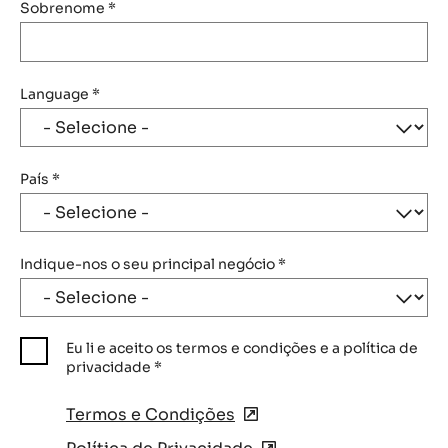
Sobrenome
*
Language
*
País
*
Indique-nos o seu principal negócio
*
Eu li e aceito os termos e condições e a política de
privacidade
*
Termos e Condições
(opens
in