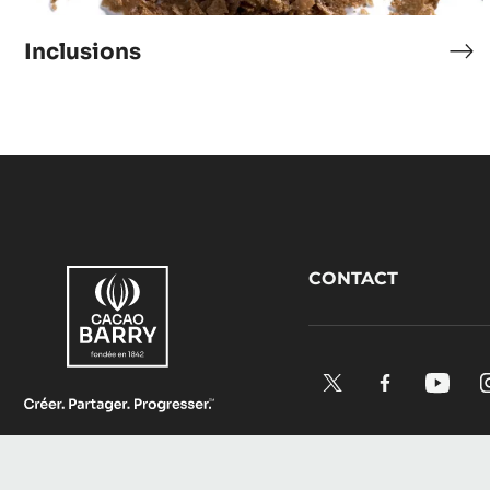
Inclusions
Inc
Footer
CONTACT
CacaoBarry
X.
Facebook.
YouTu
Opens
Opens
Open
in
in
in
a
a
a