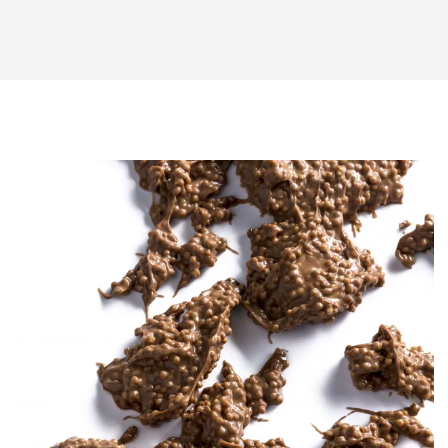
Garnitures
&
Crèmes