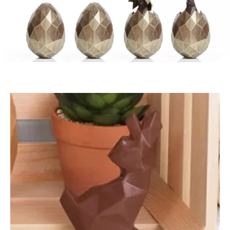
Le
moule
Lapin
Origami