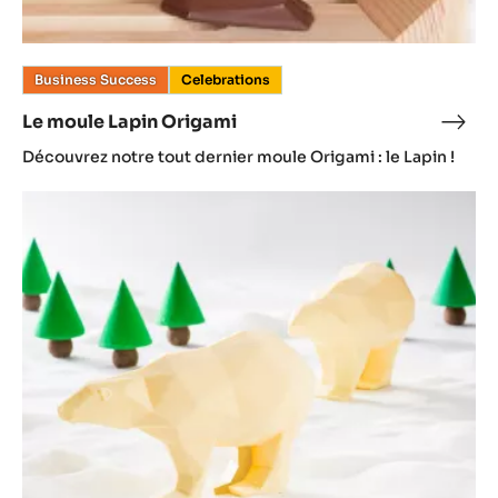
Business Success
Celebrations
Le moule Lapin Origami
Le
mou
Découvrez notre tout dernier moule Origami : le Lapin !
Lapi
Orig
Moule
Ours
Origami