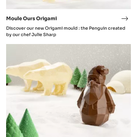
Moule Ours Origami
Mou
Ours
Discover our new Origami mould : the Penguin created
Orig
by our chef Julie Sharp
Moule
Père
Noël
Origami