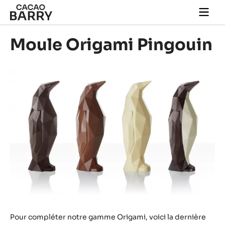
Skip to main content
Togg
main
navi
Moule Origami Pingouin
Pour compléter notre gamme Origami, voici la dernière