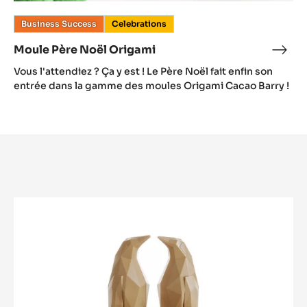
Business Success
Celebrations
Moule Père Noël Origami
Mou
Père
Vous l'attendiez ? Ça y est ! Le Père Noël fait enfin son
Noël
entrée dans la gamme des moules Origami Cacao Barry !
Orig