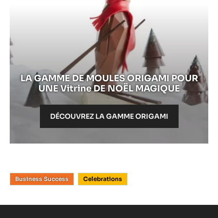
Découvrez
la
LA GAMME DE MOULES ORIGAMI POUR
gamme
UNE Vitrine DE NOËL MAGIQUE
Origami
DÉCOUVREZ LA GAMME ORIGAMI
Business Success
Celebrations