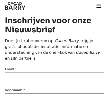
Skip to main content
Togg
main
navi
Inschrijven voor onze
Nieuwsbrief
Door je te abonneren op
Cacao Barry
krijg je
gratis chocolade-inspiratie, informatie en
ondersteuning van de chef-kok van
Cacao Barry
en zijn partners.
Email
*
Voornaam
*