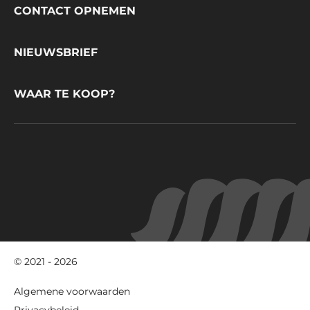
Footer
CONTACT OPNEMEN
CacaoBarry
NIEUWSBRIEF
WAAR TE KOOP?
© 2021 - 2026
Footer
Algemene voorwaarden
-
Privacybeleid