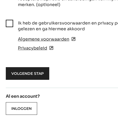
merken. (optioneel)
Ik heb de gebruikersvoorwaarden en privacy p
gelezen en ga hiermee akkoord
Algemene voorwaarden
(opens
in
Privacybeleid
(opens
a
in
new
a
window)
new
window)
Al een account?
INLOGGEN