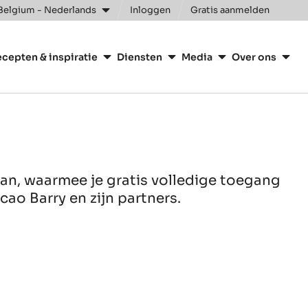
Belgium - Nederlands
Inloggen
Gratis aanmelden
e
n
cepten & inspiratie
Diensten
Media
Over ons
ry
an, waarmee je gratis volledige toegang
ao Barry en zijn partners.