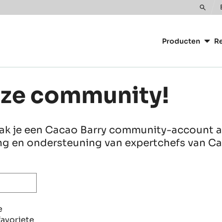
Toggl
Main
search
navigatio
Producten
Re
CacaoBar
nze community!
aak je een Cacao Barry community-account a
ing en ondersteuning van expertchefs van Cac
e
favoriete