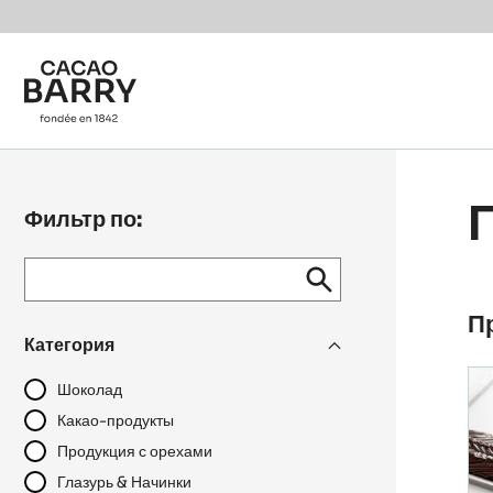
Skip to main content
Фильтр по:
Keyword
keywords
ОТПРАВИТЬ
search
/
R
П
recipe
Категория
N°
Шоколад
Какао-продукты
Продукция с орехами
Глазурь & Начинки