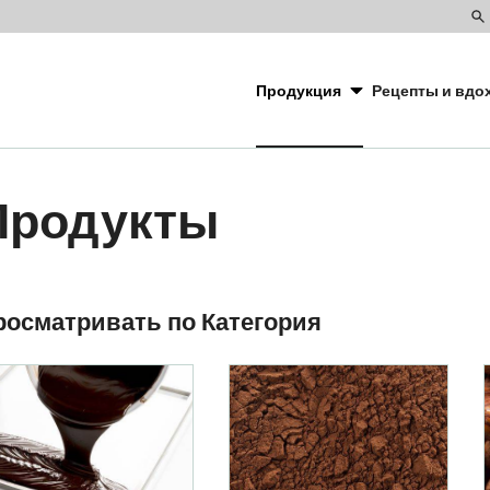
To
Main
se
navigation
Продукция
Рецепты и вдо
CacaoBarry
Продукты
esults
росматривать по Категория