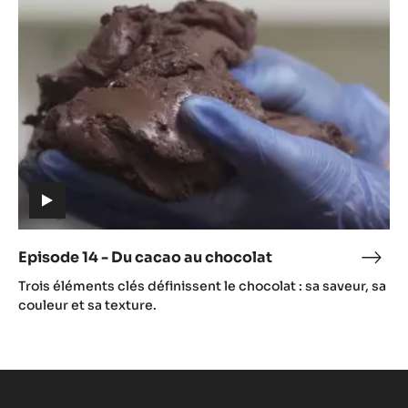
-
Du
cacao
au
chocolat
(includes
video)
Episode 14 - Du cacao au chocolat
Epis
(includes
14
Trois éléments clés définissent le chocolat : sa saveur, sa
video)
-
couleur et sa texture.
Du
caca
au
choc