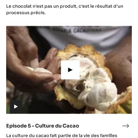
(includes
4
Le chocolat n'est pas un produit, c'est le résultat d'un
video)
-
processus précis.
Gast
Episode
du
5
Cac
-
Culture
du
Cacao
(includes
video)
Episode 5 - Culture du Cacao
Epis
(includes
5
La culture du cacao fait partie de la vie des familles