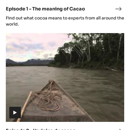
video)
Episode 1 - The meaning of Cacao
Epis
(includes
1
Find out what cocoa means to experts from all around the
video)
-
world.
The
Episode
mean
2
of
-
Cac
L'origine
du
cacao
(includes
video)