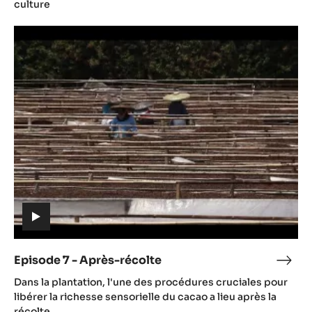
La
culture
Réco
Episode
du
7
Cac
-
Après-
récolte
(includes
video)
Episode 7 - Après-récolte
Epis
(includes
7
Dans la plantation, l'une des procédures cruciales pour
video)
-
libérer la richesse sensorielle du cacao a lieu après la
Aprè
récolte.