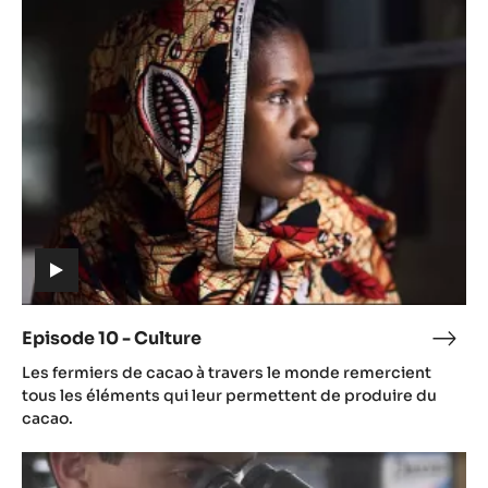
10
-
Culture
(includes
video)
Episode 10 - Culture
Epis
(includes
10
Les fermiers de cacao à travers le monde remercient
video)
-
tous les éléments qui leur permettent de produire du
Cult
cacao.
Episode