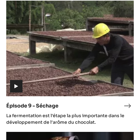
Épisode
9
-
Séchage
(includes
video)
Épisode 9 - Séchage
Épis
(includes
9
La fermentation est l'étape la plus importante dans le
video)
-
développement de l'arôme du chocolat.
Séc
Episode