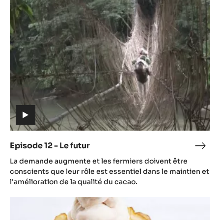
-
Le
futur
(includes
video)
Episode 12 - Le futur
Epis
(includes
12
La demande augmente et les fermiers doivent être
video)
-
conscients que leur rôle est essentiel dans le maintien et
Le
l'amélioration de la qualité du cacao.
futur
Episode
13