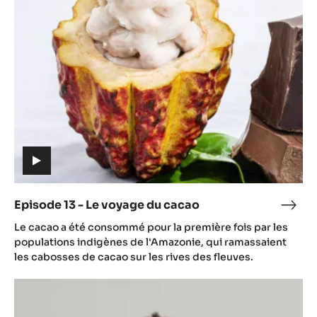
-
Le
voyage
du
cacao
(includes
video)
Episode 13 - Le voyage du cacao
Epis
(includes
13
Le cacao a été consommé pour la première fois par les
video)
-
populations indigènes de l'Amazonie, qui ramassaient
Le
les cabosses de cacao sur les rives des fleuves.
voya
Episode
du
14
caca