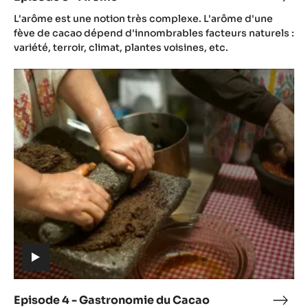
(includes
3
L'arôme est une notion très complexe. L'arôme d'une
video)
-
fève de cacao dépend d'innombrables facteurs naturels :
Arô
variété, terroir, climat, plantes voisines, etc.
Episode
4
-
Gastronomie
du
Cacao
(includes
video)
Episode 4 - Gastronomie du Cacao
Epis