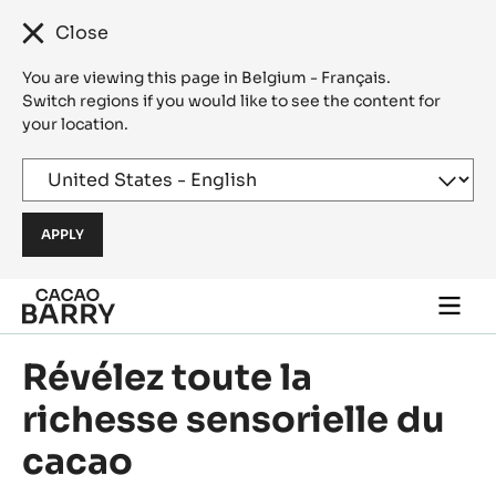
Close
You are viewing this page in Belgium - Français.
Switch regions if you would like to see the content for
your location.
Skip to main content
Togg
main
navi
Révélez toute la
richesse sensorielle du
cacao