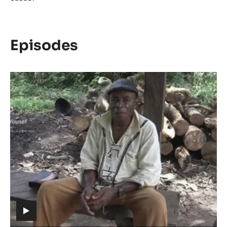
Episodes
Episode
1
-
The
meaning
of
Cacao
(includes