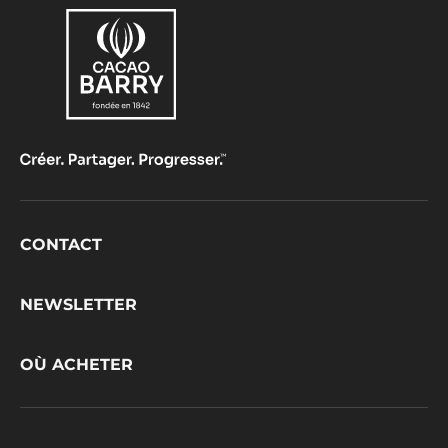
Footer
CONTACT
CacaoBarry
NEWSLETTER
OÙ ACHETER