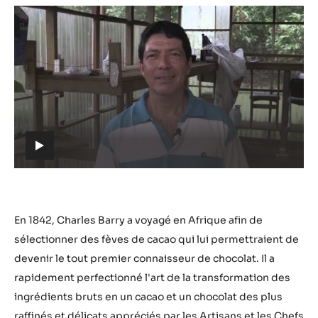
Lire
la
vidéo:
https://youtu.be/x0ZkzdkYMxI
h
t
t
p
s
En 1842, Charles Barry a voyagé en Afrique afin de
:
sélectionner des fèves de cacao qui lui permettraient de
/
devenir le tout premier connaisseur de chocolat. Il a
/
rapidement perfectionné l'art de la transformation des
y
ingrédients bruts en un cacao et un chocolat des plus
o
raffinés et délicats appréciés par les Artisans et les Chefs