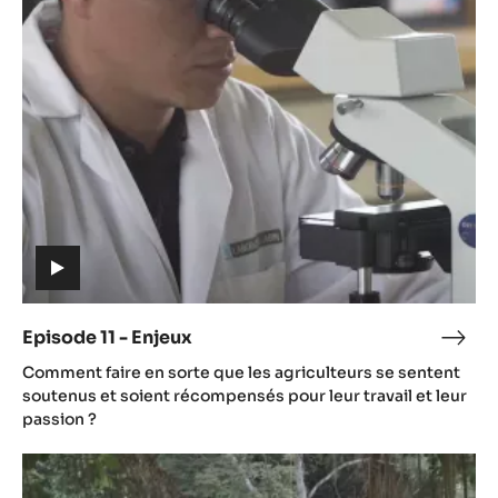
11
-
Enjeux
(includes
video)
Episode 11 - Enjeux
Epis
(includes
11
Comment faire en sorte que les agriculteurs se sentent
video)
-
soutenus et soient récompensés pour leur travail et leur
Enje
passion ?
Episode
12