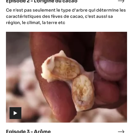
Episode 2 - L'origine du cacao
Epis
(includes
2
Ce n'est pas seulement le type d'arbre qui détermine les
video)
-
caractéristiques des fèves de cacao, c'est aussi sa
L'ori
région, le climat, la terre etc
du
Episode
caca
3
-
Arôme
(includes
video)
Episode 3 - Arôme
Epis