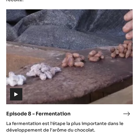
réco
Episode
8
-
Fermentation
(includes
video)
Episode 8 - Fermentation
Epis
(includes
8
La fermentation est l'étape la plus importante dans le
video)
-
développement de l'arôme du chocolat.
Ferm