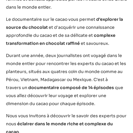
u
dans le monde entier.
t
u
Le documentaire sur le cacao vous permet
d'explorer la
.
source du chocolat
et d'acquérir une connaissance
b
approfondie du cacao et de sa délicate et
complexe
e
transformation en chocolat raffiné
et savoureux.
/
x
Durant une année, deux journalistes ont voyagé dans le
0
monde entier pour rencontrer les experts du cacao et les
Z
planteurs, situés aux quatres coin du monde comme au
k
Pérou, Vietnam, Madagascar ou Mexique. C'est à
z
d
travers un
documentaire composé de 14 épisodes
que
k
vous allez découvrir leur voyage et explorer une
Y
dimension du cacao pour chaque épisode.
M
x
Nous vous invitons à découvrir le savoir des experts pour
I
nous
éclairer dans le monde riche et complexe du
cacao
.