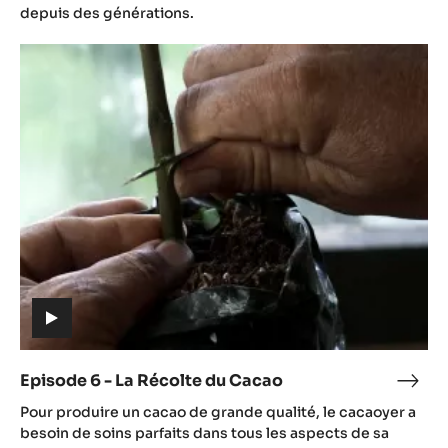
video)
-
depuis des générations.
Cult
Episode
du
6
Cac
-
La
Récolte
du
Cacao
(includes
video)
Episode 6 - La Récolte du Cacao
Epis
(includes
6
Pour produire un cacao de grande qualité, le cacaoyer a
video)
-
besoin de soins parfaits dans tous les aspects de sa