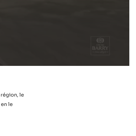
région, le
 en le