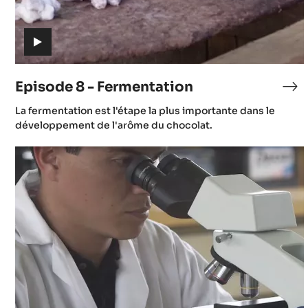
(includes
video)
Episode 8 - Fermentation
Ep
8
(includes
La fermentation est l'étape la plus importante dans le
-
video)
développement de l'arôme du chocolat.
Fe
Episode
11
-
Enjeux