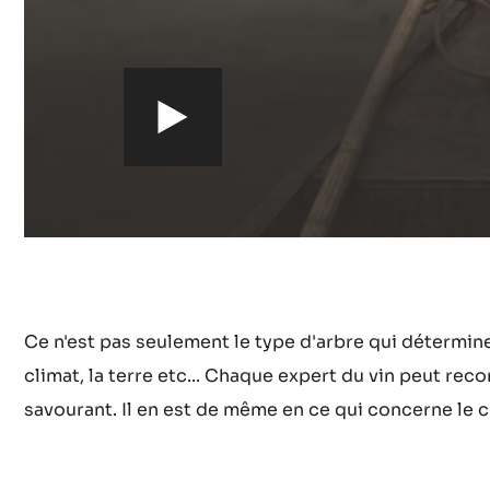
h
t
t
p
Ce n'est pas seulement le type d'arbre qui détermine 
s
climat, la terre etc... Chaque expert du vin peut reco
savourant. Il en est de même en ce qui concerne le cho
: