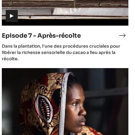
(includes
video)
Episode 7 - Après-récolte
sode
Epis
7
(includes
Dans la plantation, l'une des procédures cruciales pour
-
video)
libérer la richesse sensorielle du cacao a lieu après la
Aprè
récolte.
olte
réco
Episode
10
ao
-
Culture