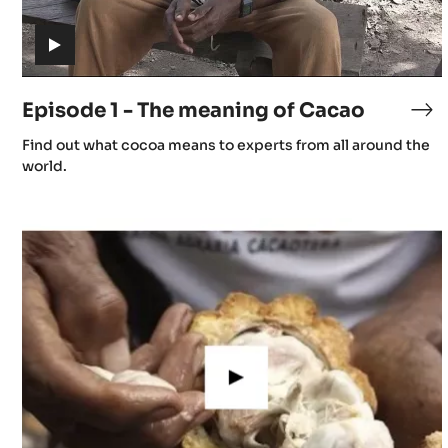
L
(includes
i
video)
Episode 1 - The meaning of Cacao
Ep
m
1
(includes
Find out what cocoa means to experts from all around the
-
video)
world.
t
Th
me
Episode
c
of
5
Ca
-
Culture
du
Cacao