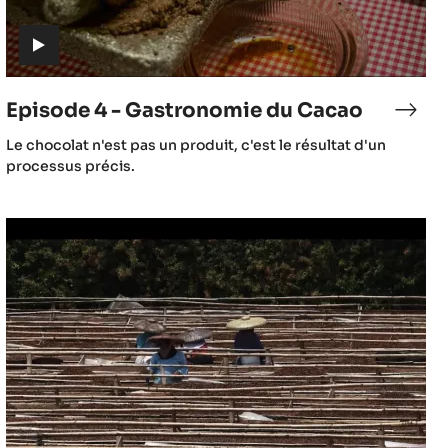
(includes
video)
Episode 4 - Gastronomie du Cacao
sode
Epis
4
(includes
Le chocolat n'est pas un produit, c'est le résultat d'un
-
video)
processus précis.
me
Gast
du
Episode
Caca
7
-
Après-
récolte