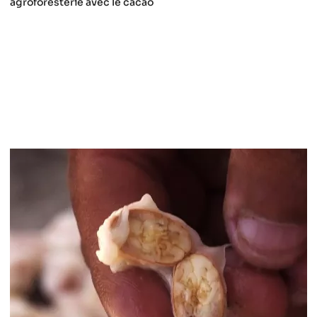
agroforesterie avec le cacao
Episode
3
-
Arôme