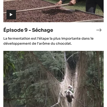
(includes
video)
Épisode 9 - Séchage
isode
Épi
9
(includes
La fermentation est l'étape la plus importante dans le
-
video)
développement de l'arôme du chocolat.
rmentation
Séc
Episode
12
-
Le
futur