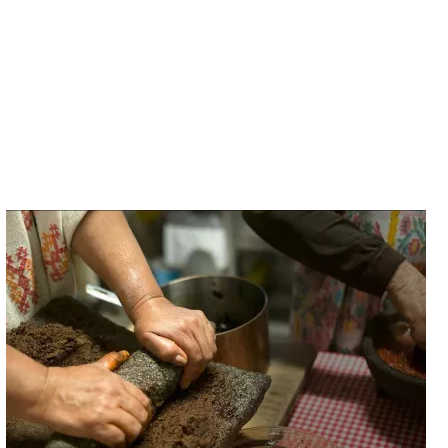
Episode
4
-
Gastronomie
du
Cacao