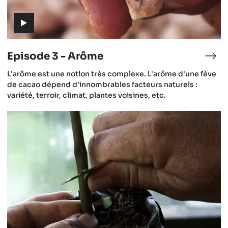
(includes
video)
Episode 3 - Arôme
isode
Epi
3
(includes
L'arôme est une notion très complexe. L'arôme d'une fève
-
video)
de cacao dépend d'innombrables facteurs naturels :
e
Arô
variété, terroir, climat, plantes voisines, etc.
aning
Episode
6
cao
-
La
Récolte
du
Cacao