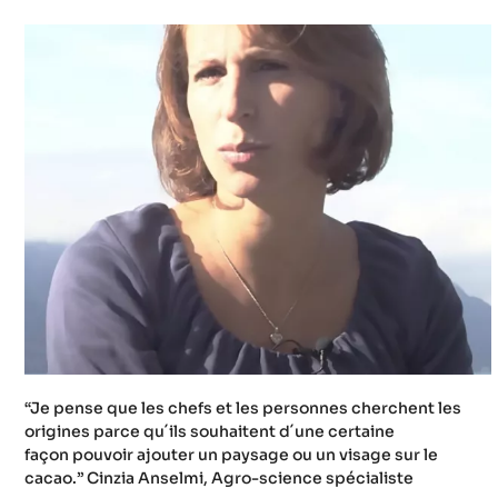
/
/
y
o
u
t
u
“Je pense que les chefs et les personnes cherchent les
.
origines parce qu´ils souhaitent d´une certaine
façon pouvoir ajouter un paysage ou un visage sur le
b
cacao.” Cinzia Anselmi, Agro-science spécialiste