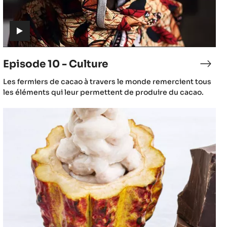
(includes
video)
Episode 10 - Culture
sode
Epis
10
(includes
Les fermiers de cacao à travers le monde remercient tous
-
video)
les éléments qui leur permettent de produire du cacao.
hage
Cult
Episode
13
-
Le
voyage
du
cacao