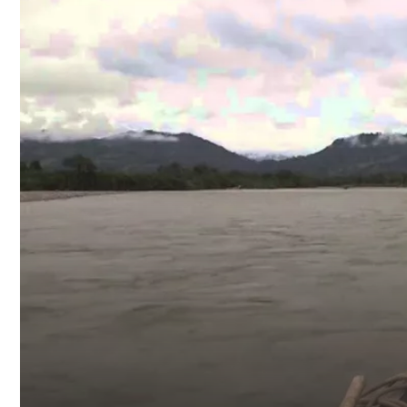
Lire
la
vidéo:
https://youtu.be/U3X4iWLimtc