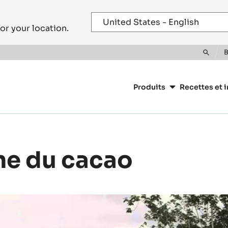
or your location.
B
Toggle
Main
search
navigation
Produits
Recettes et i
CacaoBarry
ine du cacao