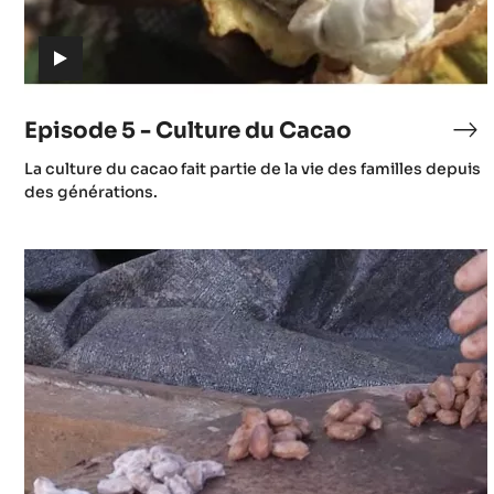
(includes
video)
Episode 5 - Culture du Cacao
Ep
5
(includes
La culture du cacao fait partie de la vie des familles depuis
-
video)
des générations.
Cu
du
Episode
Ca
8
-
Fermentation