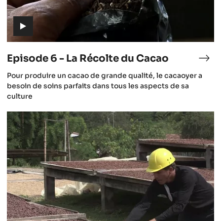
(includes
video)
Episode 6 - La Récolte du Cacao
isode
Epi
6
(includes
Pour produire un cacao de grande qualité, le cacaoyer a
-
video)
besoin de soins parfaits dans tous les aspects de sa
lture
La
culture
Réc
Épisode
cao
du
9
Cac
-
Séchage