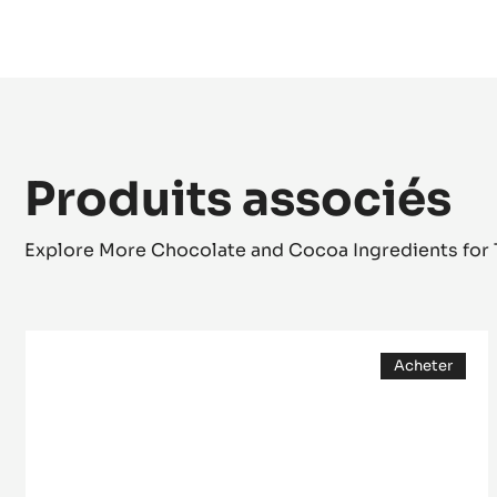
Produits associés
Explore More Chocolate and Cocoa Ingredients for 
500
Acheter
Bâtons
(opens
Boulangers
a
modal
Extrudés
window)