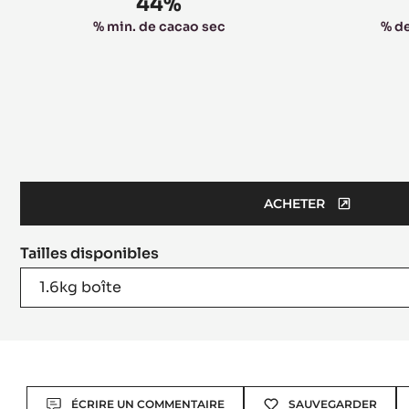
44%
% min. de cacao sec
% de
ACHETER
(OPENS
A
Tailles disponibles
MODAL
WINDOW)
1.6kg boîte
Actions
ÉCRIRE UN COMMENTAIRE
SAUVEGARDER