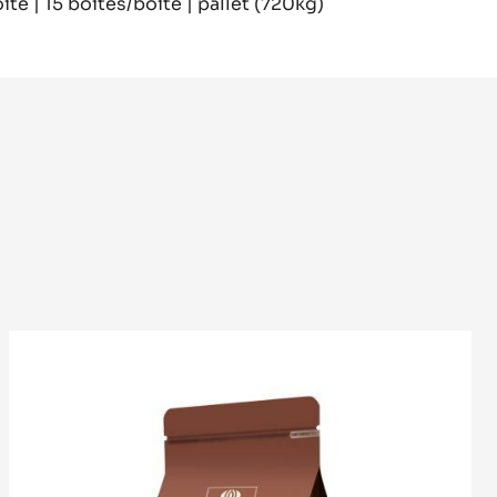
îte | 15 boîtes/boîte | pallet (720kg)
CHOCOLAT
NOIR
-
CHOCOLAT
AMER
60%