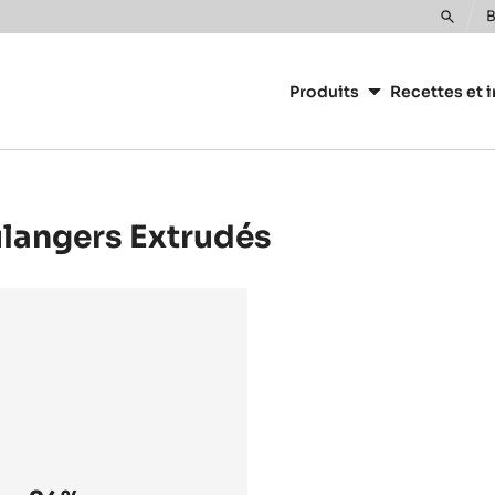
B
Toggle
Main
search
navigation
Produits
Recettes et i
CacaoBarry
ulangers Extrudés