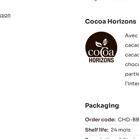
isson
Cocoa Horizons
Avec 
cacao
cacao
choco
parti
l'int
Packaging
Order code:
CHD-BB
Shelf life:
24 mois