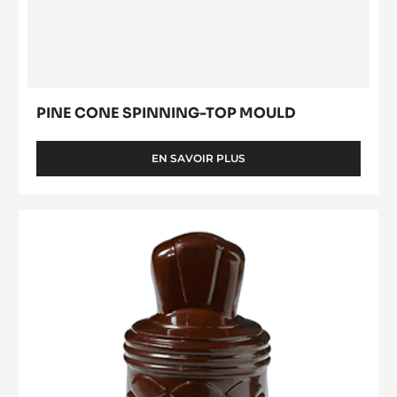
PINE CONE SPINNING-TOP MOULD
EN SAVOIR PLUS
-
PINE
CONE
SPINNING-
Cloche
TOP
10
MOULD
x
12,5
cm
/
6
x
7,5