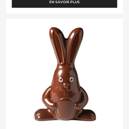
EN SAVOIR PLUS
-
CONE
MOULD
Grand
Lapin
19
cm