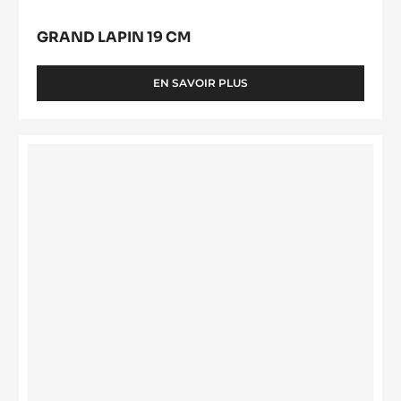
GRAND LAPIN 19 CM
EN SAVOIR PLUS
-
GRAND
LAPIN
19
Pine
CM
cone
spinning-
top
mould