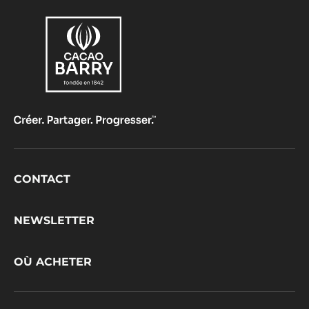
Footer
CONTACT
CacaoBarry
NEWSLETTER
OÙ ACHETER