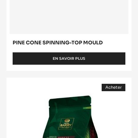
PINE CONE SPINNING-TOP MOULD
EN SAVOIR PLUS
-
PINE
CONE
SPINNING-
COUVERTURE
TOP
Acheter
NOIRE
MOULD
(opens
-
a
modal
EXCELLENCE
window)
55%
-
PISTOLES
-