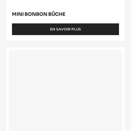
MINI BONBON BÛCHE
EN SAVOIR PLUS
-
MINI
BONBON
BÛCHE
Pine
cone
spinning-
top
mould