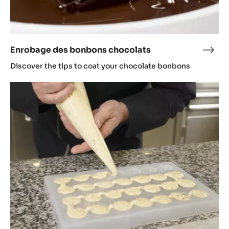
Enrobage des bonbons chocolats
Enro
des
Discover the tips to coat your chocolate bonbons
bon
choc
Mouler
des
bonbons