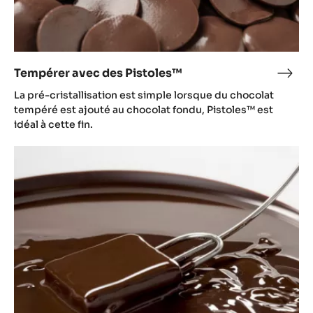
Tempérer avec des Pistoles™
Temp
avec
La pré-cristallisation est simple lorsque du chocolat
des
tempéré est ajouté au chocolat fondu, Pistoles™ est
Pist
idéal à cette fin.
Enrobage
des
bonbons
chocolats