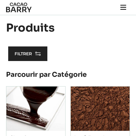
Skip to main content
Togg
main
navi
Produits
FILTRER
Results
Parcourir par Catégorie