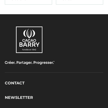
Footer
CONTACT
CacaoBarry
NEWSLETTER