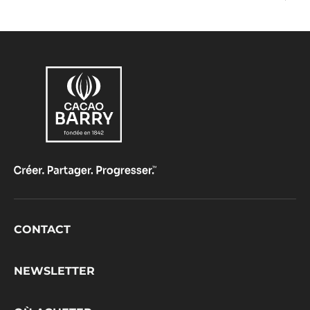
Café
Crok
Footer
CONTACT
CacaoBarry
NEWSLETTER