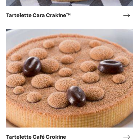
Tartelette Cara Crakine™
Tarte
Cara
Crak
Tartelette
Café
Crokine
Tartelette Café Crokine
Tarte