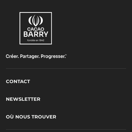
Footer
CONTACT
CacaoBarry
NEWSLETTER
OÙ NOUS TROUVER