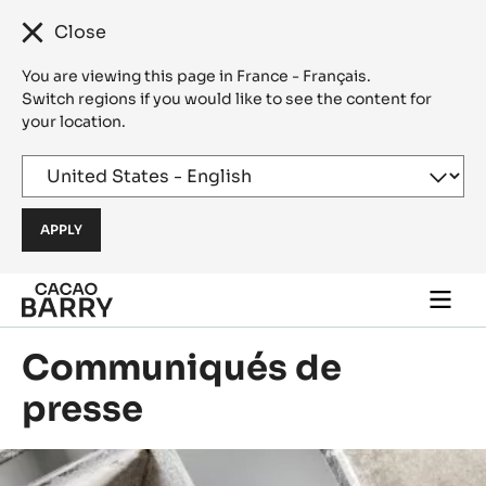
Close
You are viewing this page in France - Français.
Switch regions if you would like to see the content for
your location.
Skip to main content
Togg
main
navi
Communiqués de
presse