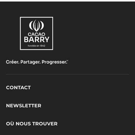
Footer
CONTACT
CacaoBarry
NEWSLETTER
OÙ NOUS TROUVER