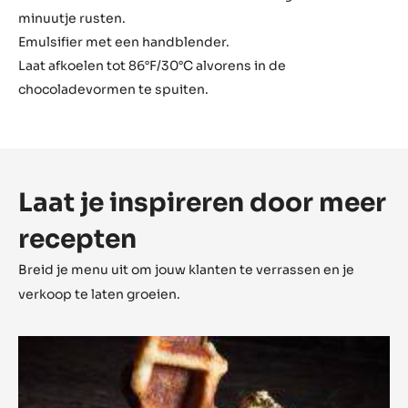
2 g
Fijn zout
600 g
Chd-s1zpebio
Bereiding
:
Alto
el
Meng de volle room, glucose en het zout in een kleine
Sol
sauspan en breng aan de kook op een hoog vuur.
ganache
Giet over de Alto El Sol chocolade en laat gedurende een
minuutje rusten.
Emulsifier met een handblender.
Laat afkoelen tot 86°F/30°C alvorens in de
chocoladevormen te spuiten.