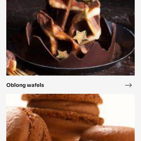
Laat je inspireren door meer
recepten
Breid je menu uit om jouw klanten te verrassen en je
verkoop te laten groeien.
Oblong
wafels