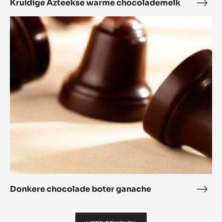
Kruidige Azteekse warme chocolademelk
Krui
Azte
Donkere
war
chocolade
choc
boter
ganache