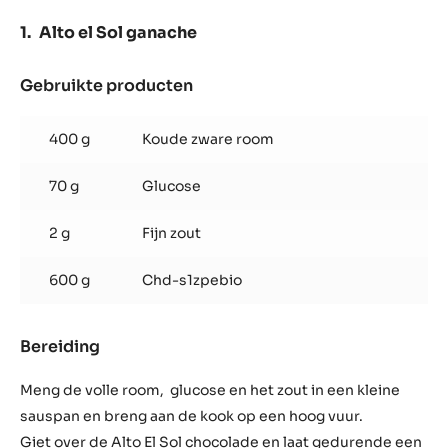
SCHRIJF EEN COMMENTAAR OP
OPSLAAN
Bevat: 1 stap
METRISCH
VS
Alto el Sol ganache
Alto el Sol ganache
Gebruikte producten
:
Alto
el
400 g
Koude zware room
Sol
ganache
70 g
Glucose