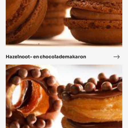
Oblong wafels
Obl
wafe
Hazelnoot-
en
chocolademakaron