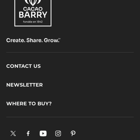
Footer
CONTACT US
CacaoBarry
NEWSLETTER
WHERE TO BUY?
X.
Facebook.
YouTube.
Instagram
Pinterest.