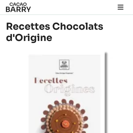
Skip to main content
Togg
main
navi
Recettes Chocolats
d'Origine