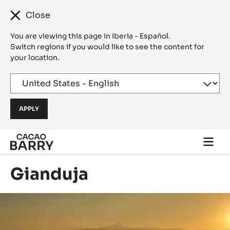
Close
You are viewing this page in Iberia - Español.
Switch regions if you would like to see the content for
your location.
Skip to main content
Togg
main
navi
Gianduja