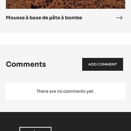
de
base
crè
de
angl
pâte
à
bombe
Mousse à base de pâte à bombe
Mou
à
base
de
pâte
à