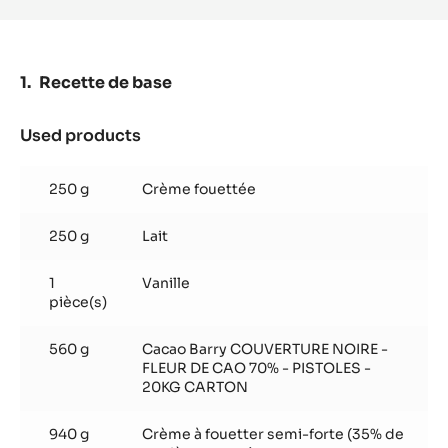
COUVERTURE NOIRE - FLEUR DE CAO 70% -
PISTOLES - 5KG SAC
Notes florales - Amertume intense - Notes boisées
EN SAVOIR PLUS
-
COUVERTURE
NOIRE
-
FLEUR
DE
CAO
70%
Recette de base
-
PISTOLES
-
Used products
:
5KG
Recette
SAC
de
250 g
Crème fouettée