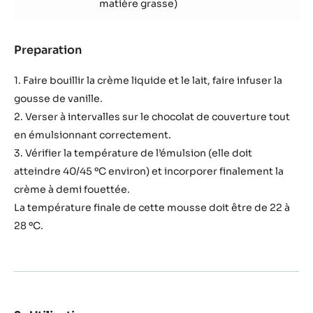
base
250 g
Lait
1
Vanille
pièce(s)
560 g
Cacao Barry COUVERTURE NOIRE -
FLEUR DE CAO 70% - PISTOLES -
20KG CARTON
940 g
Crème à fouetter semi-forte (35% de
matière grasse)
Preparation
:
Recette
de
1. Faire bouillir la crème liquide et le lait, faire infuser la
base
gousse de vanille.
2. Verser à intervalles sur le chocolat de couverture tout
en émulsionnant correctement.