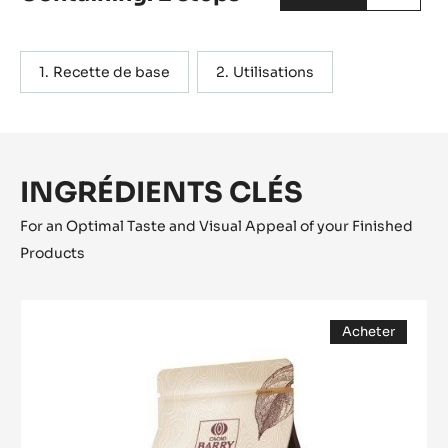
chocolat. Du fait qu’elle ne contient ni crème anglaise, ni
pâte à bombe, elle présente un goût de chocolat très
franc.
Actions
ÉCRIRE UN COMMENTAIRE
SAUVEGARDER
Containing: 2 steps
METRIC
US
Recette de base
Utilisations
INGRÉDIENTS CLÉS