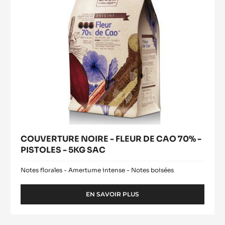
For an Optimal Taste and Visual Appeal of your Finished
Products
COUVERTURE
Acheter
NOIRE
(opens
-
a
modal
FLEUR
window)
DE
CAO
70%
-
PISTOLES
-
5KG
SAC