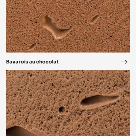
Mousse Inaya™
Mou
Inay
Bavarois
au
chocolat