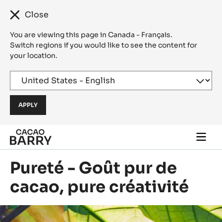
Close
You are viewing this page in Canada - Français.
Switch regions if you would like to see the content for
your location.
Skip to main content
Togg
main
navi
Pureté - Goût pur de
cacao, pure créativité