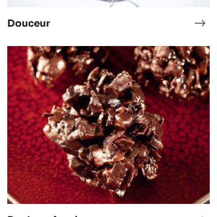
Douceur
t
Dou
colat
Roche
volcanique