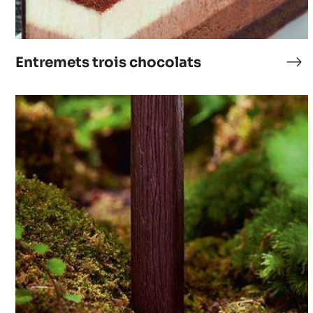
Entremets trois chocolats
En
tro
cho
Brut
de
chocolat