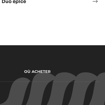
Duo épicé
he
Duo
canique
épic
OÙ ACHETER