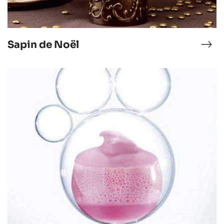
Sapin de Noël
tremets
Sap
is
de
colats
Noë
Douceur