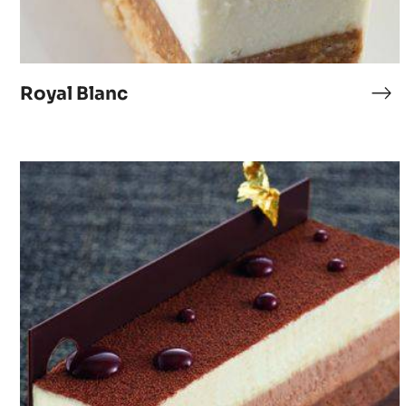
Royal Blanc
Roy
Bla
Entremets
trois
chocolats