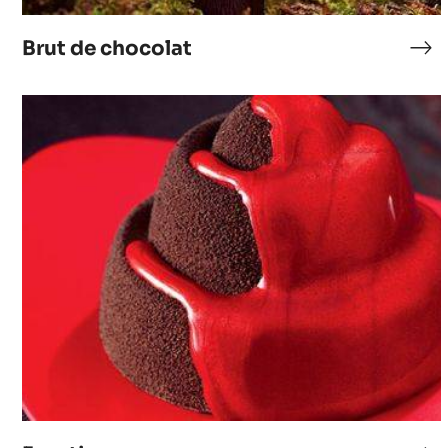
Brut de chocolat
Bru
de
cho
Eruption