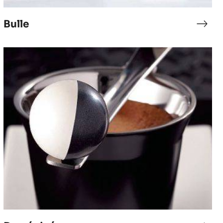
Bulle
ceur
Bulle
Duo
épicé