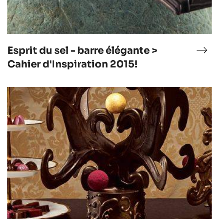
Esprit du sel - barre élégante >
al
Espr
nc
du
Cahier d'Inspiration 2015!
sel
-
Sapin
bar
de
élé
Noël
>
Cah
d'In
201