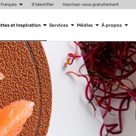
 Français
S'identifier
Inscrivez-vous gratuitement
n
ttes et inspiration
Services
Médias
À propos
y