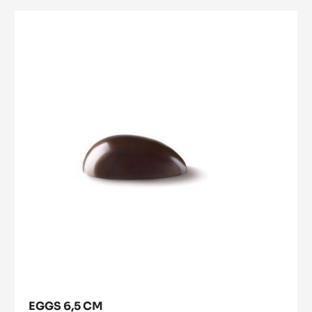
EGGS
10
Eggs
CM
6,5
cm
EGGS 6,5 CM