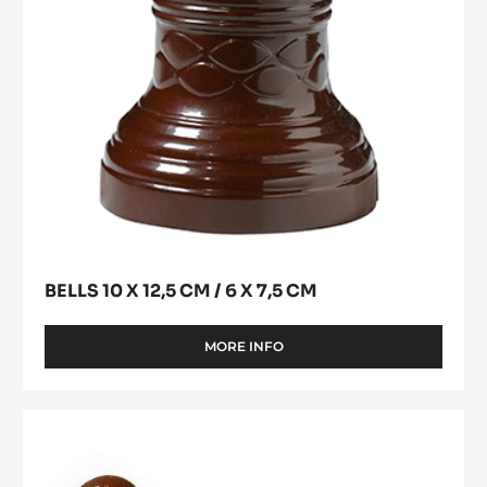
x
7,5
cm
BELLS 10 X 12,5 CM / 6 X 7,5 CM
MORE INFO
-
BELLS
10
X
Striped
12,5
Eggs
CM
10
/