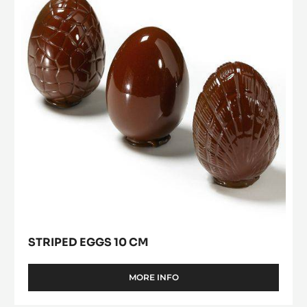
6
cm
X
7,5
CM
STRIPED EGGS 10 CM
MORE INFO
-
STRIPED