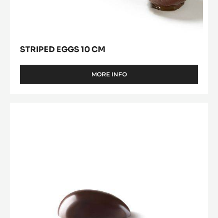
6
cm
X
7,5
CM
STRIPED EGGS 10 CM
MORE INFO
-
STRIPED