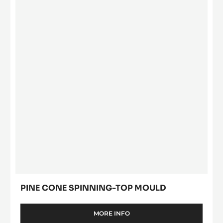
BIG RABBIT
MORE INFO
-
BIG
RABBIT
Pine
cone
spinning-
top
mould