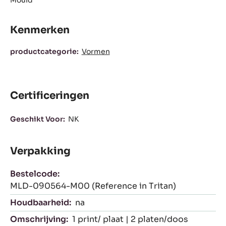
Actions
SCHRIJF EEN COMMENTAAR OP
OPSLAAN
VERGELIJK
Mould
Kenmerken
Kenmerken
productcategorie:
Vormen
Certificeringen