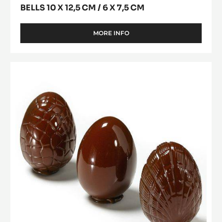
x
7,5
cm
BELLS 10 X 12,5 CM / 6 X 7,5 CM
MORE INFO
-
BELLS
10
X
Striped
12,5
Eggs
CM
10
/