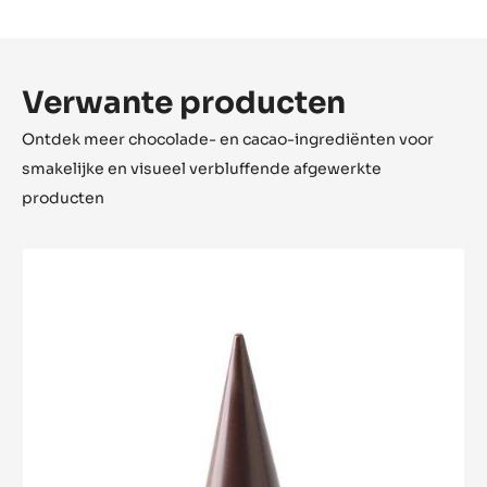
Geschikt Voor:
NK
Verpakking
Bestelcode:
MLD-090564-M00 (Reference in Tritan)
Houdbaarheid:
na
Omschrijving:
1 print/ plaat | 2 platen/doos
Verwante producten
Ontdek meer chocolade- en cacao-ingrediënten voor
smakelijke en visueel verbluffende afgewerkte
producten