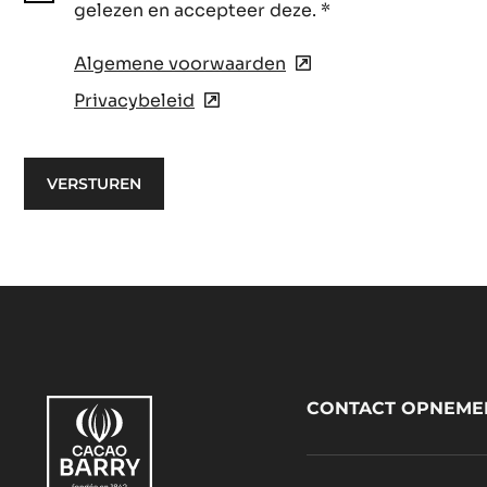
gelezen en accepteer deze.
*
Algemene voorwaarden
(opens
in
Privacybeleid
(opens
a
in
new
a
window)
new
window)
Footer
CONTACT OPNEME
CacaoBarry