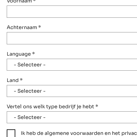
Voornaam
*
Achternaam
*
Language
*
Land
*
Vertel ons welk type bedrijf je hebt
*
Ik heb de algemene voorwaarden en het priva