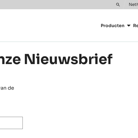
Neth
Toggle
Main
search
navigatio
Producten
Re
CacaoBar
onze Nieuwsbrief
van de