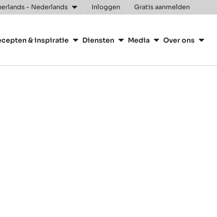
erlands - Nederlands
Inloggen
Gratis aanmelden
n
cepten & inspiratie
Diensten
Media
Over ons
ry