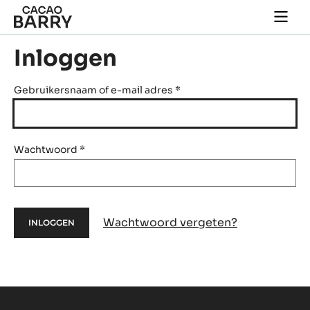
Skip to main content
Togg
main
navi
Inloggen
Gebruikersnaam of e-mail adres
*
Wachtwoord
*
Wachtwoord vergeten?