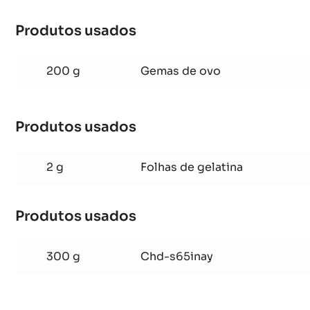
CHANTILLY
INAYA™
1 cápsula(s)
Baunilha
Produtos usados
:
CHANTILLY
INAYA™
200 g
Gemas de ovo
Produtos usados
:
CHANTILLY
INAYA™
2 g
Folhas de gelatina
Produtos usados
:
CHANTILLY