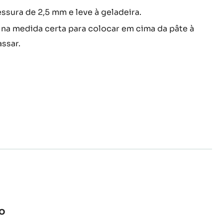
o
:
CRUMBLE
edientes na batedeira e trabalhe até obter uma
DE
nea.
CACAU
sura de 2,5 mm e leve à geladeira.
 na medida certa para colocar em cima da pâte à
ssar.