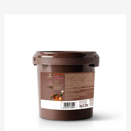
staque
inalizadas
Recheio
Pralin
Feuilletine
Avelãs
e
Amêndoas
Cacao
Barry
-
1kg