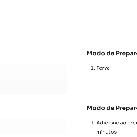
Com uma manga d
coloque um disc
cerca de 170ºC.
Modo de Prepar
Ferva
Modo de Prepar