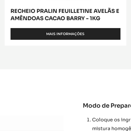
RECHEIO PRALIN FEUILLETINE AVELÃS E
AMÊNDOAS CACAO BARRY - 1KG
MAIS INFORMAÇÕES
-
RECHEIO
PRALIN
FEUILLETINE
AVELÃS
E
AMÊNDOAS
CACAO
BARRY
-
1KG