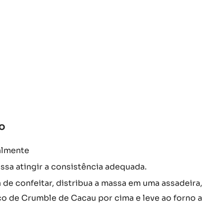
o
:
PÂTE
À
CHOUX
DE
CHOCOLATE
o
:
PÂTE
almente
À
CHOUX
ssa atingir a consistência adequada.