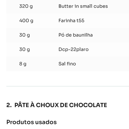
Produtos usados
:
CRUMBLE
DE
400 g
Açúcar demerara
CACAU
320 g
Butter in small cubes
400 g
Farinha t55
30 g
Pó de baunilha
30 g
Dcp-22plaro
8 g
Sal fino