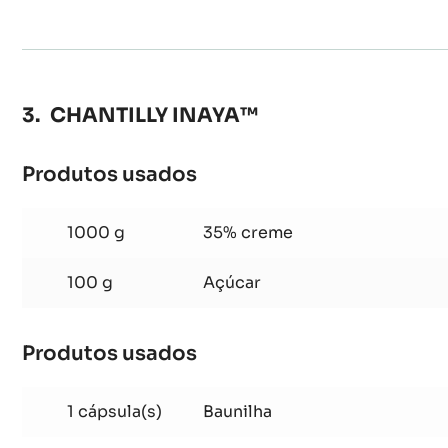
DE
CHOCOLATE
CHANTILLY INAYA™
Produtos usados
:
CHANTILLY
INAYA™
1000 g
35% creme
100 g
Açúcar
Produtos usados
: