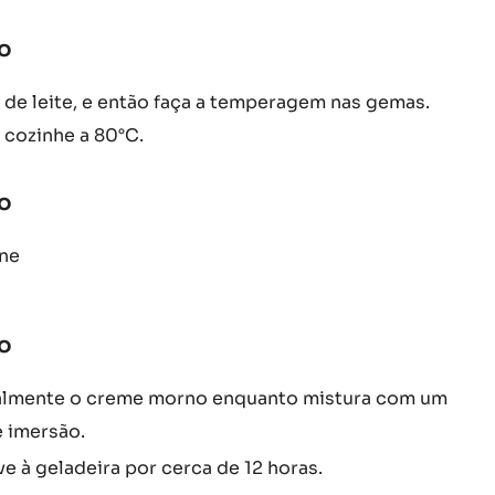
CHANTILLY
me de leite morno e deixe em infusão por alguns
INAYA™
o
:
CHANTILLY
 de leite, e então faça a temperagem nas gemas.
INAYA™
 cozinhe a 80°C.
o
:
CHANTILLY
one
INAYA™
o
:
CHANTILLY