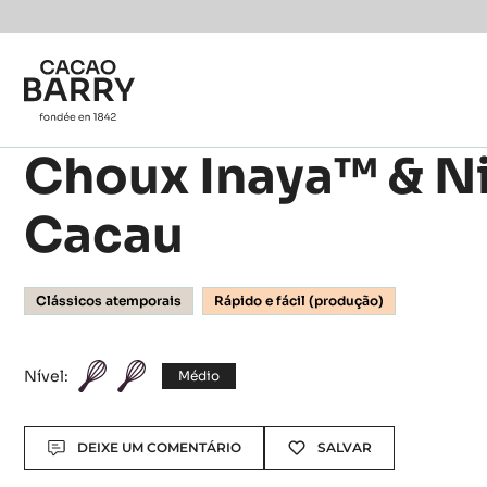
You are viewing this page in Brazil - Português.
Switch regions if you would like to see the content f
Skip to main content
Choux Inaya™ & N
Cacau
Clássicos atemporais
Rápido e fácil (produção)
Nível:
Médio