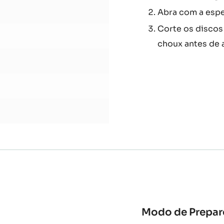
Modo de Prepar
Coloque os ingr
mistura homogê
Abra com a espes
Corte os discos
choux antes de a