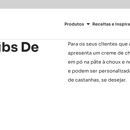
or your location.
Main
navigation
Produtos
Receitas e inspir
CacaoBarry
ibs De
Para os seus clientes que
apresenta um creme de ch
em pó na pâte à choux e no
e podem ser personalizad
de castanhas, se desejar.